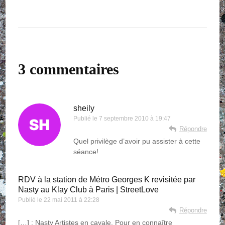
3 commentaires
sheily
Publié le
7 septembre 2010 à 19:47
Répondre
Quel privilège d’avoir pu assister à cette
séance!
RDV à la station de Métro Georges K revisitée par
Nasty au Klay Club à Paris | StreetLove
Publié le
22 mai 2011 à 22:28
Répondre
[…] : Nasty Artistes en cavale. Pour en connaître