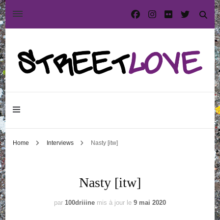
International street art and graffiti magazine
StreetLove
Home
Interviews
Nasty [itw]
Nasty [itw]
par
100driiine
mis à jour le
9 mai 2020