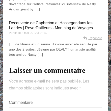
davantage sur l’artiste, retrouvez ici l’interview de Nasty.
Artoys géant by […]
Découverte de Capbreton et Hossegor dans les
Landes | ReverDailleurs - Mon blog de Voyages
Publié le
2 mai 2012 à 08:42
Répondre
[…] de fitness et un sauna. J’avoue avoir été séduite par
une des 2 suites, désigné par DEALYT un artiste graffiti
très ami de Nasty […]
Laisser un commentaire
Votre adresse e-mail ne sera pas publiée.
Les
champs obligatoires sont indiqués avec
*
Commentaire