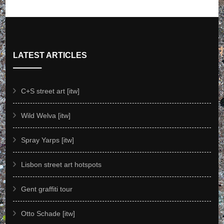
LATEST ARTICLES
C+S street art [itw]
Wild Welva [itw]
Spray Yarps [itw]
Lisbon street art hotspots
Gent graffiti tour
Otto Schade [itw]