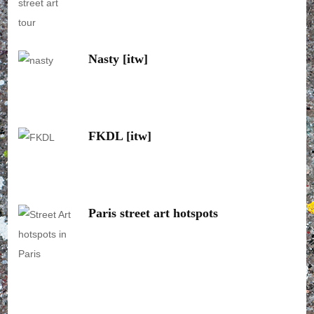
Nasty [itw]
FKDL [itw]
Paris street art hotspots