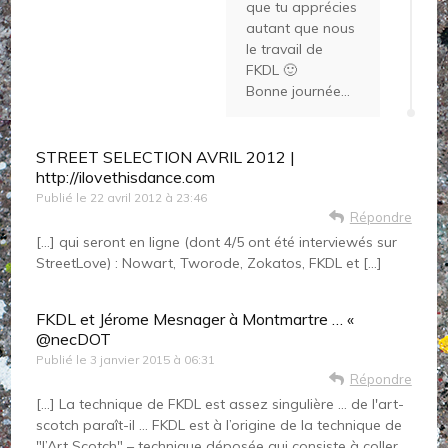
que tu apprécies
autant que nous
le travail de
FKDL 🙂
Bonne journée…
STREET SELECTION AVRIL 2012 |
http://ilovethisdance.com
Publié le
22 avril 2012 à 23:46
Répondre
[…] qui seront en ligne (dont 4/5 ont été interviewés sur
StreetLove) : Nowart, Tworode, Zokatos, FKDL et […]
FKDL et Jérome Mesnager à Montmartre … «
@necDOT
Publié le
3 janvier 2015 à 06:31
Répondre
[…] La technique de FKDL est assez singulière … de l'art-
scotch paraît-il … FKDL est à l’origine de la technique de
"l’Art Scotch" – technique déposée qui consiste à coller