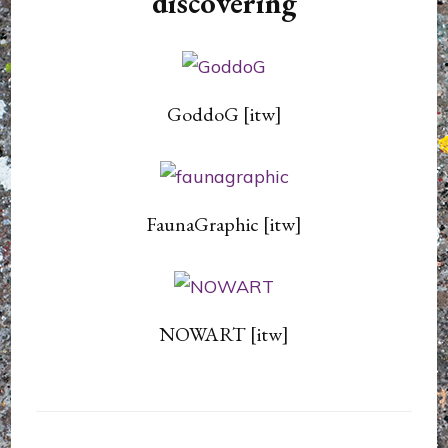
discovering
GoddoG [itw]
FaunaGraphic [itw]
NOWART [itw]