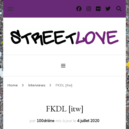
International street art and graffiti magazine
StreetLove
Home
Interviews
FKDL [itw]
FKDL [itw]
par
100driiine
mis à jour le
4 juillet 2020