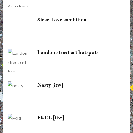
StreetLove exhibition
London street art hotspots
Nasty [itw]
FKDL [itw]